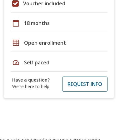
Voucher included
calendar_today
18 months
grid_on
Open enrollment
speed
Self paced
Have a question?
REQUEST INFO
We're here to help
ptos que te prepararán para una carrera como