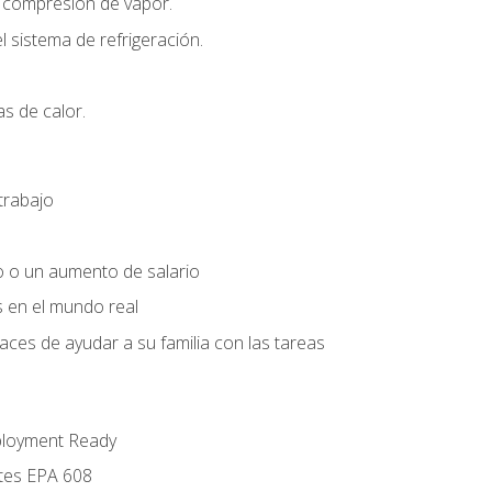
r compresión de vapor.
l sistema de refrigeración.
s de calor.
trabajo
o o un aumento de salario
s en el mundo real
es de ayudar a su familia con las tareas
ployment Ready
ntes EPA 608