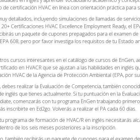
de certificación HVAC en línea con orientación práctica para se
uy detallados, incluyendo simulaciones de llamadas de servicio
 20+ Certificaciones HVAC Excellence Employment Ready, el EPA 
recibirás un paquete de cupones prepagados para el examen de
EPA 608, pero por favor investiga los requisitos de tu Estado a
ros cursos interesantes en el catálogo de cursos de EnGen, 
ificado en HVACR que se ajustan a las habilidades en inglés q
cación HVAC de la Agencia de Protección Ambiental (EPA, por sus 
debes realizar la Evaluación de Competencia, también conocida
 de inglés que tienes actualmente. Si tu puntuación en la Evalu
diate, comenzarás con tu programa EnGen trabajando primero e
ás inscribirte en Ed2go. Volverás a realizar el PA cada 60 días.
 programa de formación de HVAC/R en inglés necesitarás alcan
ntro de los seis meses posteriores a la inscripción.
d2go, también recibirás un paquete de cupones para el examen d