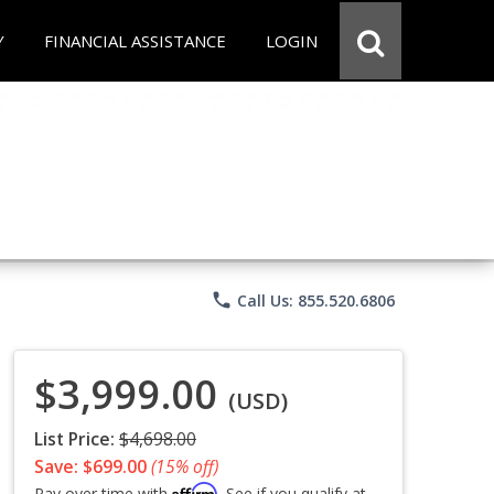
Y
FINANCIAL ASSISTANCE
LOGIN
phone
Call Us: 855.520.6806
$3,999.00
(USD)
List Price:
$4,698.00
Save: $699.00
(15% off)
Affirm
Pay over time with
. See if you qualify at