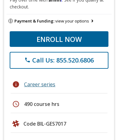
checkout.
Payment & Funding:
view your options
ENROLL NOW
Call Us: 855.520.6806
phone
info
Career series
schedule
490 course hrs
Code BIL-GES7017