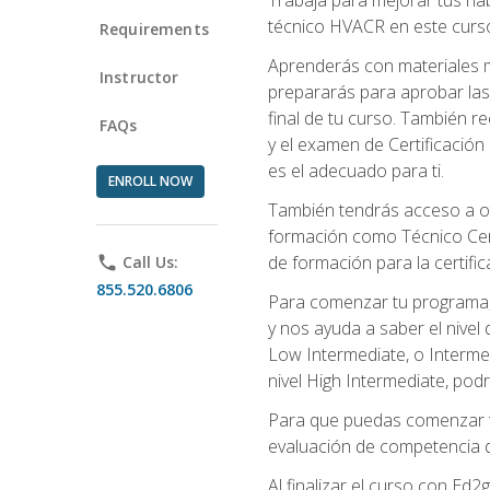
técnico HVACR en este curso 
Requirements
Aprenderás con materiales m
Instructor
prepararás para aprobar las
final de tu curso. También 
FAQs
y el examen de Certificación 
es el adecuado para ti.
ENROLL NOW
También tendrás acceso a ot
formación como Técnico Cert
de formación para la certifi
phone
Call Us:
855.520.6806
Para comenzar tu programa, 
y nos ayuda a saber el nivel
Low Intermediate, o Interme
nivel High Intermediate, podr
Para que puedas comenzar tu
evaluación de competencia de
Al finalizar el curso con E