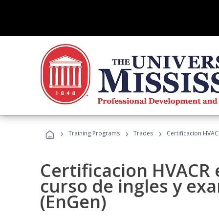
›
›
›
Training Programs
Trades
Certificacion HVAC
Certificacion HVACR 
curso de ingles y ex
(EnGen)