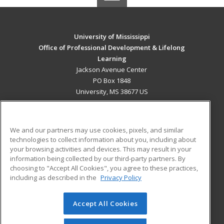
University of Mississippi
Office of Professional Development & Lifelong
Learning
Jackson Avenue Center
PO Box 1848
University, MS 38677 US
MAIN CONTENT
Career Training
We and our partners may use cookies, pixels, and similar
technologies to collect information about you, including about
ADDITIONAL RESOURCES
your browsing activities and devices. This may result in your
information being collected by our third-party partners. By
Military
Student Blog
choosing to "Accept All Cookies", you agree to these practices,
Financial Assistance
including as described in the
Privacy Policy
Help
Accept All Cookies
© 2026 ed2go, a division of Cengage Learning. All rights
reserved. The material on this site cannot be reproduced or