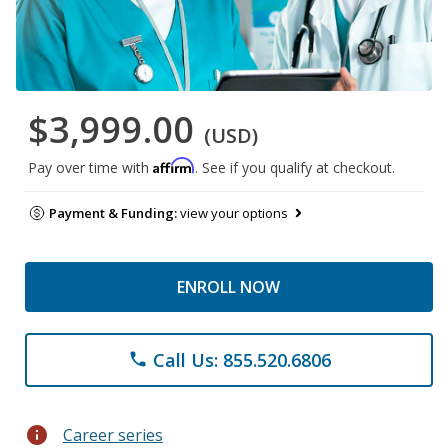
$3,999.00
(USD)
Affirm
Pay over time with
. See if you qualify at checkout.
Payment & Funding:
view your options
ENROLL NOW
Call Us: 855.520.6806
phone
info
Career series