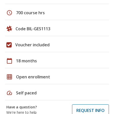
schedule
700 course hrs
Code BIL-GES1113
Voucher included
calendar_today
18 months
grid_on
Open enrollment
speed
Self paced
Have a question?
REQUEST INFO
We're here to help