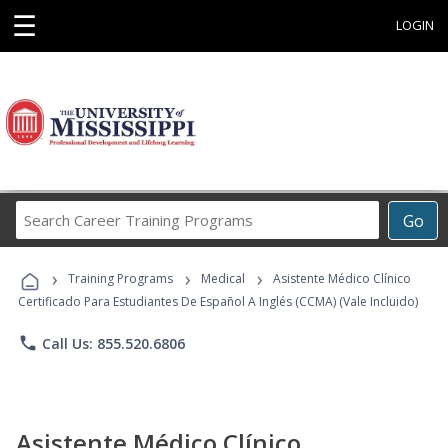
☰
LOGIN
Search
Go
Career
Training
›
›
›
Programs
Training Programs
Medical
Asistente Médico Clínico
Certificado Para Estudiantes De Español A Inglés (CCMA) (Vale Incluido)
phone
Call Us: 855.520.6806
Asistente Médico Clínico